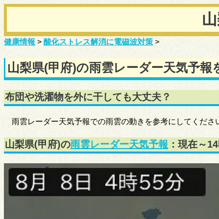
山
健康情報
>
酸化ストレス解消に電磁波対策
>
山梨県(甲府)の雨雲レーダー天気予報
布団や洗濯物を外に干しても大丈夫？
雨雲レーダー天気予報での雨雲の動きを参考にしてくださ
山梨県(甲府)の
雨雲レーダー天気予報
：現在～1