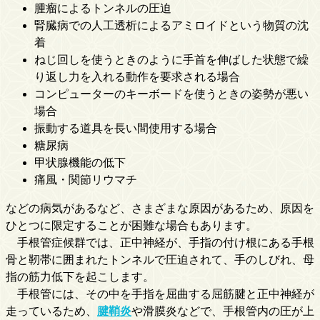
腫瘤によるトンネルの圧迫
腎臓病での人工透析によるアミロイドという物質の沈
着
ねじ回しを使うときのように手首を伸ばした状態で繰
り返し力を入れる動作を要求される場合
コンピューターのキーボードを使うときの姿勢が悪い
場合
振動する道具を長い間使用する場合
糖尿病
甲状腺機能の低下
痛風・関節リウマチ
などの病気があるなど、さまざまな原因があるため、原因を
ひとつに限定することが困難な場合もあります。
手根管症候群では、正中神経が、手指の付け根にある手根
骨と靭帯に囲まれたトンネルで圧迫されて、手のしびれ、母
指の筋力低下を起こします。
手根管には、その中を手指を屈曲する屈筋腱と正中神経が
走っているため、
腱鞘炎
や滑膜炎などで、手根管内の圧が上