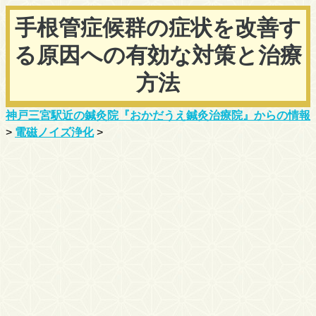
手根管症候群の症状を改善す
る原因への有効な対策と治療
方法
神戸三宮駅近の鍼灸院『おかだうえ鍼灸治療院』からの情報
>
電磁ノイズ浄化
>