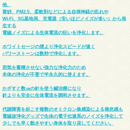
他、
黄砂、PM2.5、柔軟剤などによる自律神経の乱れや
Wi-Fi、5G基地局、充電器（安いほどノイズが多い）から発
生する
電磁ノイズによる生体電流の狂いを浄化します。
ホワイトセージの煙より浄化スピードが速く
パワーストーンは数秒で浄化します。
邪気を蓄積させない強力な浄化力のため
本体の浄化が不要で半永久的に使えます。
かざすと数㎝の針を使う鍼治療になり
針よりも安全に生体電流を調和させます。
代謝障害を起こす複数のオミクロン株感染による倦怠感も
電磁波浄化グッズで生体の電子伝達系のノイズを浄化して
少しでも早く動きやすい身体を取り戻してください。