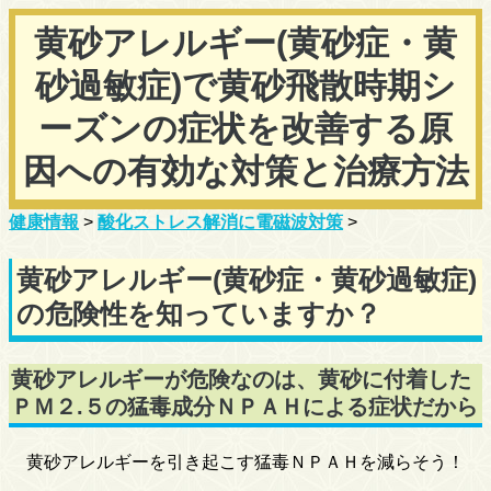
黄砂アレルギー(黄砂症・黄
砂過敏症)で黄砂飛散時期シ
ーズンの症状を改善する原
因への有効な対策と治療方法
健康情報
>
酸化ストレス解消に電磁波対策
>
黄砂アレルギー(黄砂症・黄砂過敏症)
の危険性を知っていますか？
黄砂アレルギーが危険なのは、黄砂に付着した
ＰＭ２.５の猛毒成分ＮＰＡＨによる症状だから
黄砂アレルギーを引き起こす猛毒ＮＰＡＨを減らそう！