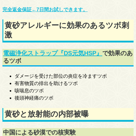
完全返金保証←7日間お試しできます。
黄砂アレルギーに効果のあるツボ刺
激
電磁浄化ストラップ『DS元気HSP』
で効果のあ
るツボ
ダメージを受けた部位の炎症を冷ますツボ
有害物質の排出を助けるツボ
咳喘息のツボ
後頭神経痛のツボ
黄砂と放射能の内部被曝
中国による砂漠での核実験