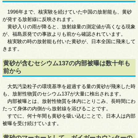
1996年まで、核実験を続けていた中国の放射能も、黄砂
が発する放射線に反映されます。
黄砂入りの雨が降ると、放射線量の測定値が高くなる現象
が、福島原発での事故よりも前から確認されています。
核実験の時の放射能も付いた黄砂が、日本全国に飛来して
きます。
黄砂が含むセシウム137の内部被曝は数十年も
前から
大気汚染粒子の環境基準を超過する量の黄砂が飛来した時
も、放射性物質のセシウム137が大量に検出されます。
内部被曝とは、放射性物質を体内にとりこみ、長時間にわ
たって身体の内側から放射線を浴びることです。
すでに、何十年間も黄砂を吸い込むことで、日本人は内部
被曝を受け続けています。
黄砂のマーカーとして、ガイガーカウンターの