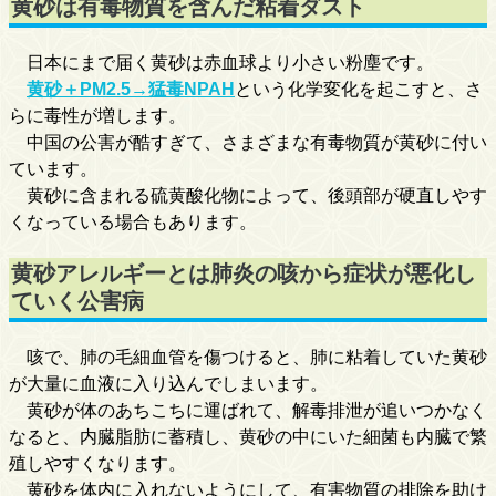
黄砂は有毒物質を含んだ粘着ダスト
日本にまで届く黄砂は赤血球より小さい粉塵です。
黄砂＋PM2.5→猛毒NPAH
という化学変化を起こすと、さ
らに毒性が増します。
中国の公害が酷すぎて、さまざまな有毒物質が黄砂に付い
ています。
黄砂に含まれる硫黄酸化物によって、後頭部が硬直しやす
くなっている場合もあります。
黄砂アレルギーとは肺炎の咳から症状が悪化し
ていく公害病
咳で、肺の毛細血管を傷つけると、肺に粘着していた黄砂
が大量に血液に入り込んでしまいます。
黄砂が体のあちこちに運ばれて、解毒排泄が追いつかなく
なると、内臓脂肪に蓄積し、黄砂の中にいた細菌も内臓で繁
殖しやすくなります。
黄砂を体内に入れないようにして、有害物質の排除を助け