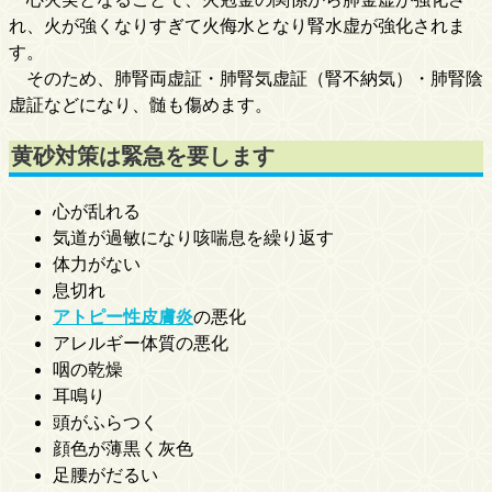
れ、火が強くなりすぎて火侮水となり腎水虚が強化されま
す。
そのため、肺腎両虚証・肺腎気虚証（腎不納気）・肺腎陰
虚証などになり、髄も傷めます。
黄砂対策は緊急を要します
心が乱れる
気道が過敏になり咳喘息を繰り返す
体力がない
息切れ
アトピー性皮膚炎
の悪化
アレルギー体質の悪化
咽の乾燥
耳鳴り
頭がふらつく
顔色が薄黒く灰色
足腰がだるい