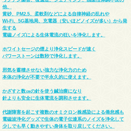
他、
黄砂、PM2.5、柔軟剤などによる自律神経の乱れや
Wi-Fi、5G基地局、充電器（安いほどノイズが多い）から発
生する
電磁ノイズによる生体電流の狂いを浄化します。
ホワイトセージの煙より浄化スピードが速く
パワーストーンは数秒で浄化します。
邪気を蓄積させない強力な浄化力のため
本体の浄化が不要で半永久的に使えます。
かざすと数㎝の針を使う鍼治療になり
針よりも安全に生体電流を調和させます。
代謝障害を起こす複数のオミクロン株感染による倦怠感も
電磁波浄化グッズで生体の電子伝達系のノイズを浄化して
少しでも早く動きやすい身体を取り戻してください。