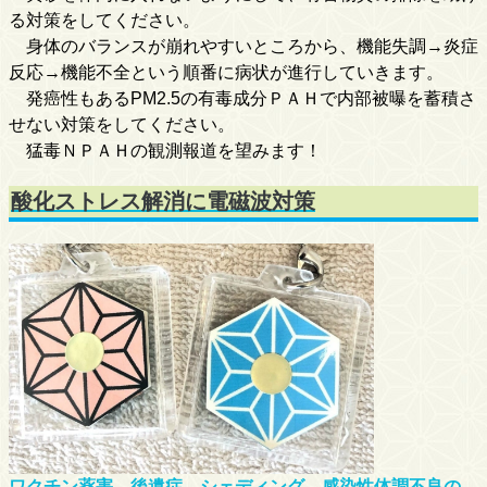
る対策をしてください。
身体のバランスが崩れやすいところから、機能失調→炎症
反応→機能不全という順番に病状が進行していきます。
発癌性もあるPM2.5の有毒成分ＰＡＨで内部被曝を蓄積さ
せない対策をしてください。
猛毒ＮＰＡＨの観測報道を望みます！
酸化ストレス解消に電磁波対策
ワクチン薬害、後遺症、シェディング、感染性体調不良の