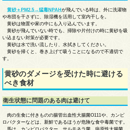
黄砂＋PM2.5→猛毒NPAH
が飛んでいる時は、外に洗濯物
や布団を干さずに、除湿機を活用して室内干しを。
黄砂は物置や家の中にも入り込んでいます。
黄砂が飛んでいない時でも、掃除や片付けの時に黄砂を吸
い込まない対策が必要です。
黄砂は水で洗い流したり、水拭きしてください。
黄砂を掃くと、巻き上げて吸うことになるので不適切で
す。
黄砂のダメージを受けた時に避ける
べき食材
衛生状態に問題のある肉は避けて
肉の生食に付きものの腸管出血性大腸菌O111や、カンピ
ロバクターなどは、新鮮であるほうが危険な食中毒菌です。
馬は、カンピロバクター、サルモネラ菌、病原性大腸菌