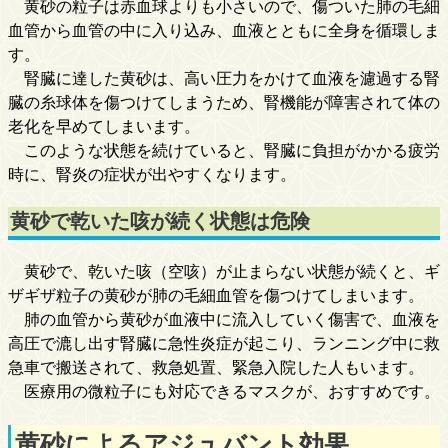
黄砂の粒子は赤血球よりも小さいので、傷ついた肺の毛細
血管から血管の中に入り込み、血液とともに全身を循環しま
す。
腎臓に達した黄砂は、高い圧力をかけて血液を濾過する腎
臓の糸球体を傷つけてしまうため、腎機能が障害されて体の
老化を早めてしまいます。
このような状態を続けていると、腎臓に負担がかかる疲労
時に、腎炎の症状が出やすくなります。
黄砂で乾いた咳が続く状態は危険
黄砂で、乾いた咳（空咳）が止まらない状態が続くと、ギ
ザギザ粒子の黄砂が肺の毛細血管を傷つけてしまいます。
肺の血管から黄砂が血液中に流入していく傷害で、血液を
高圧で漉し出す腎臓に急性炎症が起こり、ランニング中に救
急車で搬送されて、救急処置、緊急入院した人もいます。
医療用の微粒子にも対応できるマスクが、おすすめです。
黄砂によるアジュバント効果