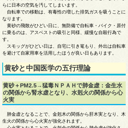
らに日本の空気を汚してしまいます。
自転車での移動は、有毒性の増した排気ガスを吸うことに
なります。
黄砂の飛散がひどい日に、無防備で自転車・バイク・原付
に乗るのは、アスベストの吸引と同様、緩慢な自殺行為で
す。
スモッグがひどい日は、自宅に引き篭もり、外出は自転車
を避けて自家用車を活用したほうが良い日もあります。
黄砂と中国医学の五行理論
黄砂＋PM2.5→猛毒ＮＰＡＨで肺金虚：金生水
の関係から腎水虚となり、水剋火の関係から心
火実
肺金虚となることで、金剋木の関係から肝木実となり、木
生火の関係から心火実が強化されます。
心火実となることで、火剋金の関係から肺金虚が強化さ