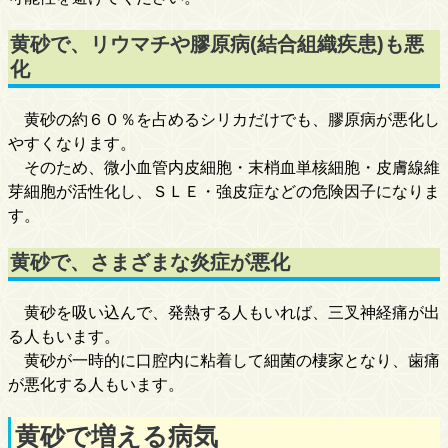
黄砂で、リウマチや膠原病(結合組織疾患)も悪
化
黄砂の約６０％を占めるシリカだけでも、膠原病が悪化し
やすくなります。
そのため、微小血管内皮細胞・末梢血単核細胞・皮膚線維
芽細胞が活性化し、ＳＬＥ・強皮症などの危険因子になりま
す。
黄砂で、さまざまな炎症が悪化
黄砂を吸い込んで、発熱する人もいれば、三叉神経痛が出
る人もいます。
黄砂が一時的に口腔内に粘着して細菌の棲家となり、歯痛
が悪化する人もいます。
黄砂で増える病気