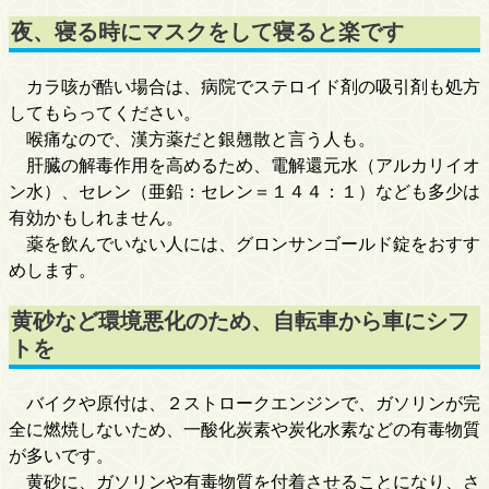
夜、寝る時にマスクをして寝ると楽です
カラ咳が酷い場合は、病院でステロイド剤の吸引剤も処方
してもらってください。
喉痛なので、漢方薬だと銀翹散と言う人も。
肝臓の解毒作用を高めるため、電解還元水（アルカリイオ
ン水）、セレン（亜鉛：セレン＝１４４：１）なども多少は
有効かもしれません。
薬を飲んでいない人には、グロンサンゴールド錠をおすす
めします。
黄砂など環境悪化のため、自転車から車にシフ
トを
バイクや原付は、２ストロークエンジンで、ガソリンが完
全に燃焼しないため、一酸化炭素や炭化水素などの有毒物質
が多いです。
黄砂に、ガソリンや有毒物質を付着させることになり、さ