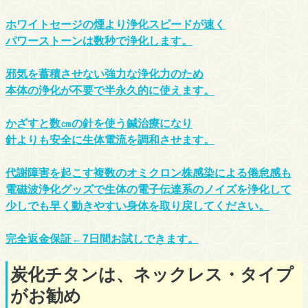
ホワイトセージの煙より浄化スピードが速く
パワーストーンは数秒で浄化します。
邪気を蓄積させない強力な浄化力のため
本体の浄化が不要で半永久的に使えます。
かざすと数㎝の針を使う鍼治療になり
針よりも安全に生体電流を調和させます。
代謝障害を起こす複数のオミクロン株感染による倦怠感も
電磁波浄化グッズで生体の電子伝達系のノイズを浄化して
少しでも早く動きやすい身体を取り戻してください。
完全返金保証←7日間お試しできます。
炭化チタンは、ネックレス・タイプ
がお勧め