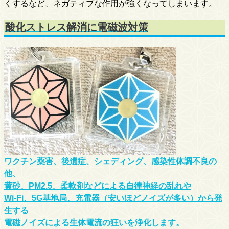
くするなど、ネガティブな作用が強くなってしまいます。
酸化ストレス解消に電磁波対策
ワクチン薬害、後遺症、シェディング、感染性体調不良の
他、
黄砂、PM2.5、柔軟剤などによる自律神経の乱れや
Wi-Fi、5G基地局、充電器（安いほどノイズが多い）から発
生する
電磁ノイズによる生体電流の狂いを浄化します。