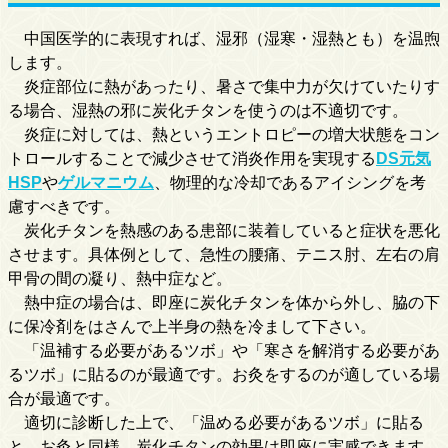
中国医学的に表現すれば、湿邪（湿寒・湿熱とも）を温煦
します。
炎症部位に熱があったり、暑さで集中力が欠けていたりす
る場合、湿熱の邪に炭化チタンを使うのは不適切です。
炎症に対しては、熱というエントロピーの増大状態をコン
トロールすることで減少させて消炎作用を実現する
DS元気
HSP
や
ゲルマニウム
、物理的な冷却であるアイシングを考
慮すべきです。
炭化チタンを熱感のある患部に装着していると症状を悪化
させます。具体例として、急性の腰痛、テニス肘、左右の肩
甲骨の間の凝り、熱中症など。
熱中症の場合は、即座に炭化チタンを体から外し、脇の下
に保冷剤をはさんで上半身の熱を冷まして下さい。
「温補する必要があるツボ」や「寒さを解消する必要があ
るツボ」に貼るのが最適です。お灸をするのが適している場
合が最適です。
適切に診断した上で、「温める必要があるツボ」に貼る
と、お灸と同様、炭化チタンの効果は即座に実感できます。