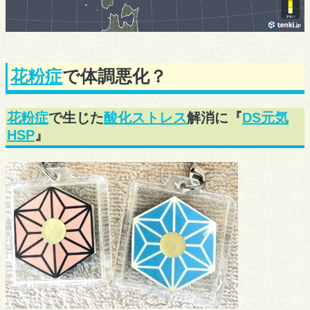
花粉症
で体調悪化？
花粉症
で生じた
酸化ストレス
解消に『
DS元気
HSP
』