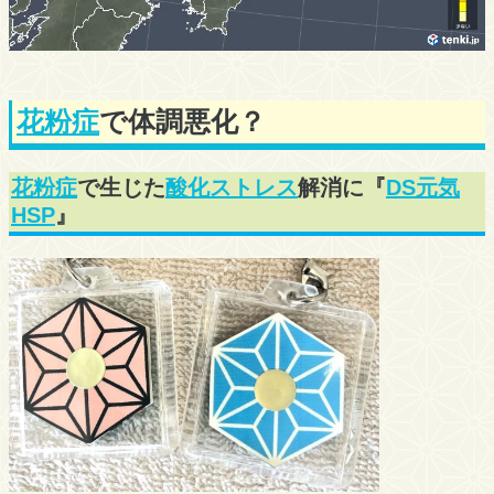
花粉症
で体調悪化？
花粉症
で生じた
酸化ストレス
解消に『
DS元気
HSP
』