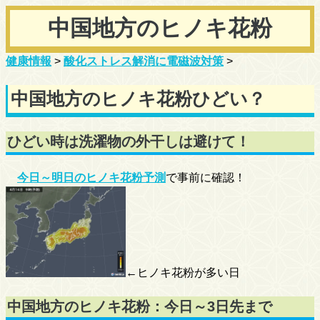
中国地方のヒノキ花粉
健康情報
>
酸化ストレス解消に電磁波対策
>
中国地方のヒノキ花粉ひどい？
ひどい時は洗濯物の外干しは避けて！
今日～明日のヒノキ花粉予測
で事前に確認！
←ヒノキ花粉が多い日
中国地方のヒノキ花粉：今日～3日先まで