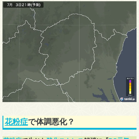
花粉症
で体調悪化？