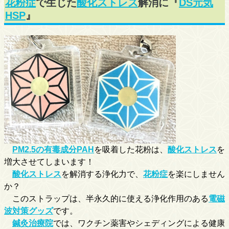
花粉症
で生じた
酸化ストレス
解消に『
DS元気
HSP
』
PM2.5の有毒成分PAH
を吸着した花粉は、
酸化ストレス
を
増大させてしまいます！
酸化ストレス
を解消する浄化力で、
花粉症
を楽にしません
か？
このストラップは、半永久的に使える浄化作用のある
電磁
波対策グッズ
です。
鍼灸治療院
では、ワクチン薬害やシェディングによる健康