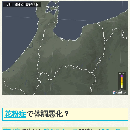
花粉症
で体調悪化？