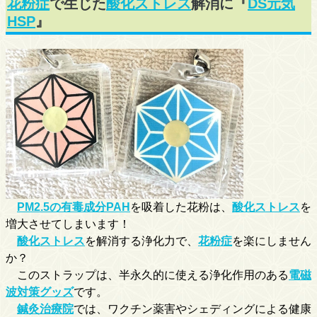
花粉症
で生じた
酸化ストレス
解消に『
DS元気
HSP
』
PM2.5の有毒成分PAH
を吸着した花粉は、
酸化ストレス
を
増大させてしまいます！
酸化ストレス
を解消する浄化力で、
花粉症
を楽にしません
か？
このストラップは、半永久的に使える浄化作用のある
電磁
波対策グッズ
です。
鍼灸治療院
では、ワクチン薬害やシェディングによる健康