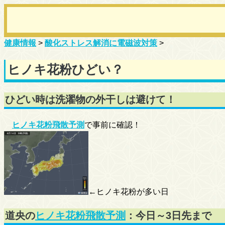
健康情報
>
酸化ストレス解消に電磁波対策
>
ヒノキ花粉ひどい？
ひどい時は洗濯物の外干しは避けて！
ヒノキ花粉飛散予測
で事前に確認！
←ヒノキ花粉が多い日
道央の
ヒノキ花粉飛散予測
：今日～3日先まで