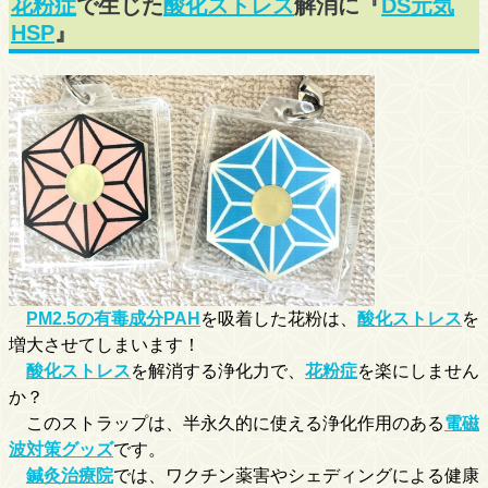
花粉症
で生じた
酸化ストレス
解消に『
DS元気
HSP
』
PM2.5の有毒成分PAH
を吸着した花粉は、
酸化ストレス
を
増大させてしまいます！
酸化ストレス
を解消する浄化力で、
花粉症
を楽にしません
か？
このストラップは、半永久的に使える浄化作用のある
電磁
波対策グッズ
です。
鍼灸治療院
では、ワクチン薬害やシェディングによる健康