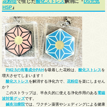
花粉症
で生じた
酸化ストレス
解消に『
DS元気
HSP
』
PM2.5の有毒成分PAH
を吸着した花粉は、
酸化ストレス
を
増大させてしまいます！
酸化ストレス
を解消する浄化力で、
花粉症
を楽にしません
か？
このストラップは、半永久的に使える浄化作用のある
電磁
波対策グッズ
です。
鍼灸治療院
では、ワクチン薬害やシェディングによる健康