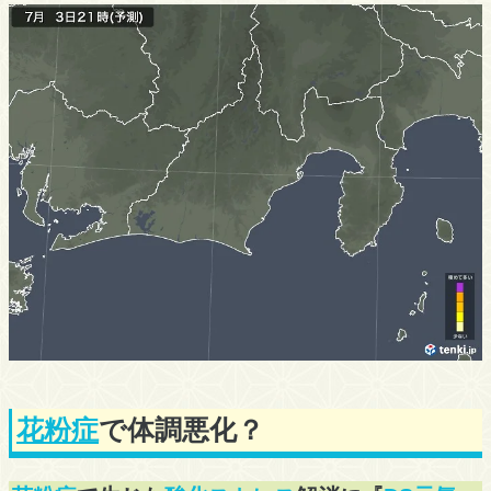
花粉症
で体調悪化？