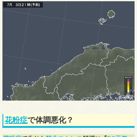
花粉症
で体調悪化？