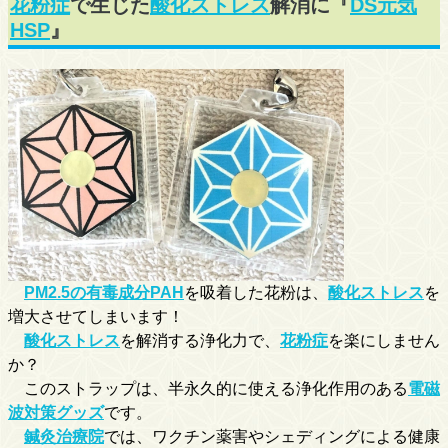
花粉症
で生じた
酸化ストレス
解消に『
DS元気
HSP
』
PM2.5の有毒成分PAH
を吸着した花粉は、
酸化ストレス
を
増大させてしまいます！
酸化ストレス
を解消する浄化力で、
花粉症
を楽にしません
か？
このストラップは、半永久的に使える浄化作用のある
電磁
波対策グッズ
です。
鍼灸治療院
では、ワクチン薬害やシェディングによる健康