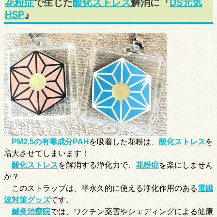
花粉症
で生じた
酸化ストレス
解消に『
DS元気
HSP
』
PM2.5の有毒成分PAH
を吸着した花粉は、
酸化ストレス
を
増大させてしまいます！
酸化ストレス
を解消する浄化力で、
花粉症
を楽にしません
か？
このストラップは、半永久的に使える浄化作用のある
電磁
波対策グッズ
です。
鍼灸治療院
では、ワクチン薬害やシェディングによる健康