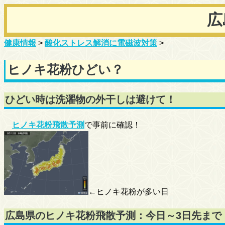
広
健康情報
>
酸化ストレス解消に電磁波対策
>
ヒノキ花粉ひどい？
ひどい時は洗濯物の外干しは避けて！
ヒノキ花粉飛散予測
で事前に確認！
←ヒノキ花粉が多い日
広島県のヒノキ花粉飛散予測：今日～3日先まで