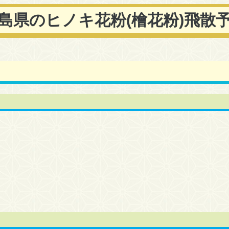
島県のヒノキ花粉(檜花粉)飛散