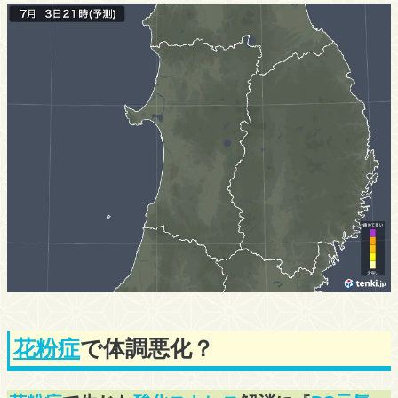
花粉症
で体調悪化？