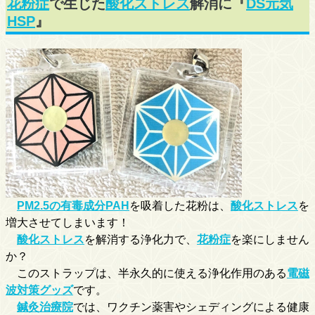
花粉症
で生じた
酸化ストレス
解消に『
DS元気
HSP
』
PM2.5の有毒成分PAH
を吸着した花粉は、
酸化ストレス
を
増大させてしまいます！
酸化ストレス
を解消する浄化力で、
花粉症
を楽にしません
か？
このストラップは、半永久的に使える浄化作用のある
電磁
波対策グッズ
です。
鍼灸治療院
では、ワクチン薬害やシェディングによる健康