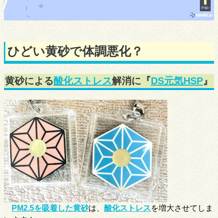
ひどい黄砂で体調悪化？
黄砂による
酸化ストレス
解消に『
DS元気HSP
』
PM2.5を吸着した黄砂
は、
酸化ストレス
を増大させてしま