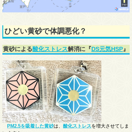
ひどい黄砂で体調悪化？
黄砂による
酸化ストレス
解消に『
DS元気HSP
』
PM2.5を吸着した黄砂
は、
酸化ストレス
を増大させてしま