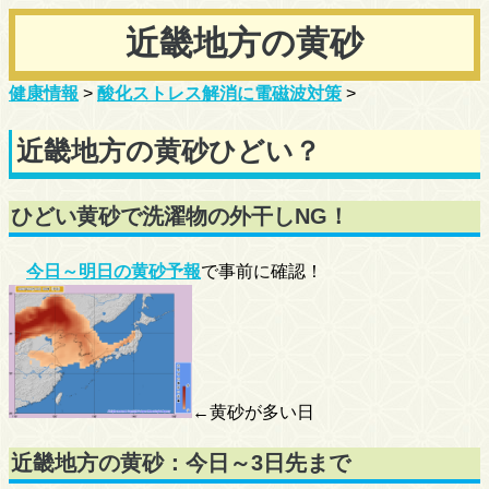
近畿地方の黄砂
健康情報
>
酸化ストレス解消に電磁波対策
>
近畿地方の黄砂ひどい？
ひどい黄砂で洗濯物の外干しNG！
今日～明日の黄砂予報
で事前に確認！
←黄砂が多い日
近畿地方の黄砂：今日～3日先まで