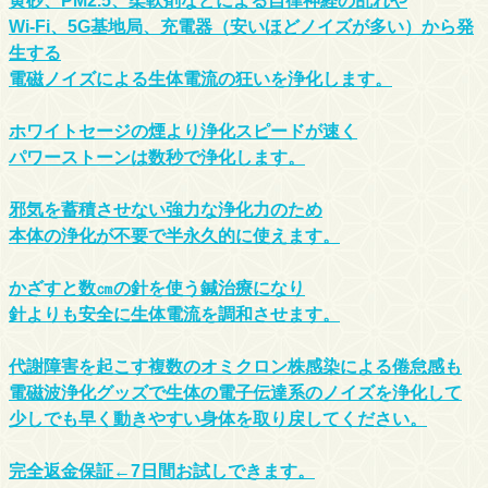
黄砂、PM2.5、柔軟剤などによる自律神経の乱れや
Wi-Fi、5G基地局、充電器（安いほどノイズが多い）から発
生する
電磁ノイズによる生体電流の狂いを浄化します。
ホワイトセージの煙より浄化スピードが速く
パワーストーンは数秒で浄化します。
邪気を蓄積させない強力な浄化力のため
本体の浄化が不要で半永久的に使えます。
かざすと数㎝の針を使う鍼治療になり
針よりも安全に生体電流を調和させます。
代謝障害を起こす複数のオミクロン株感染による倦怠感も
電磁波浄化グッズで生体の電子伝達系のノイズを浄化して
少しでも早く動きやすい身体を取り戻してください。
完全返金保証←7日間お試しできます。