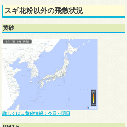
スギ花粉以外の飛散状況
黄砂
詳しくは→黄砂情報：今日～明日
PM2.5