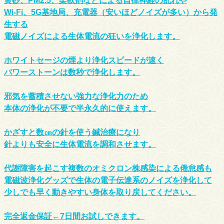
黄砂、PM2.5、柔軟剤などによる自律神経の乱れや
Wi-Fi、5G基地局、充電器（安いほどノイズが多い）から発
生する
電磁ノイズによる生体電流の狂いを浄化します。
ホワイトセージの煙より浄化スピードが速く
パワーストーンは数秒で浄化します。
邪気を蓄積させない強力な浄化力のため
本体の浄化が不要で半永久的に使えます。
かざすと数㎝の針を使う鍼治療になり
針よりも安全に生体電流を調和させます。
代謝障害を起こす複数のオミクロン株感染による倦怠感も
電磁波浄化グッズで生体の電子伝達系のノイズを浄化して
少しでも早く動きやすい身体を取り戻してください。
完全返金保証←7日間お試しできます。