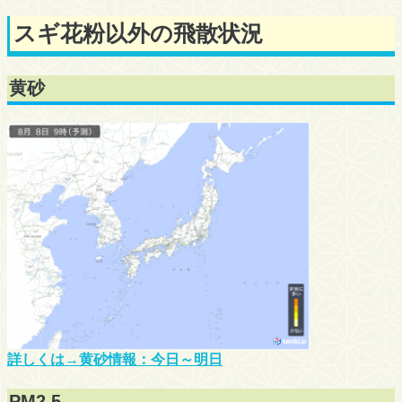
スギ花粉以外の飛散状況
黄砂
詳しくは→黄砂情報：今日～明日
PM2.5