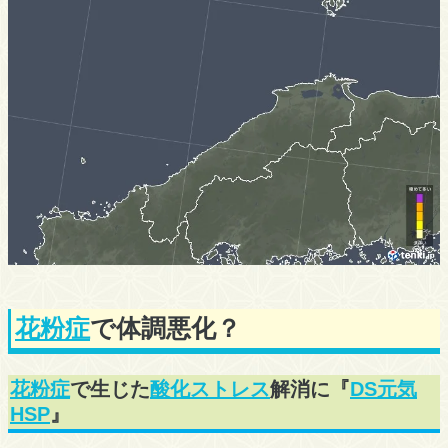
花粉症
で体調悪化？
花粉症
で生じた
酸化ストレス
解消に『
DS元気
HSP
』