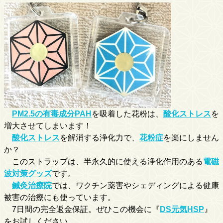
PM2.5の有毒成分PAH
を吸着した花粉は、
酸化ストレス
を
増大させてしまいます！
酸化ストレス
を解消する浄化力で、
花粉症
を楽にしません
か？
このストラップは、半永久的に使える浄化作用のある
電磁
波対策グッズ
です。
鍼灸治療院
では、ワクチン薬害やシェディングによる健康
被害の治療にも使っています。
7日間の完全返金保証。ぜひこの機会に『
DS元気HSP
』
をお試しください。