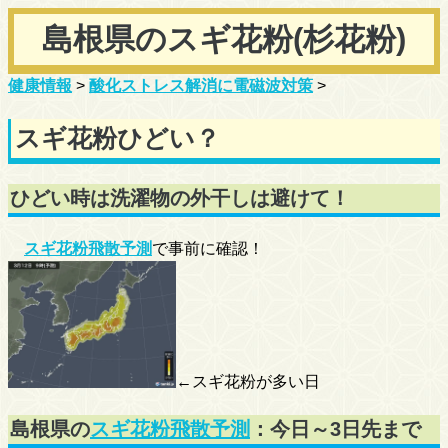
島根県のスギ花粉(杉花粉)
健康情報
>
酸化ストレス解消に電磁波対策
>
スギ花粉ひどい？
ひどい時は洗濯物の外干しは避けて！
スギ花粉飛散予測
で事前に確認！
←スギ花粉が多い日
島根県の
スギ花粉飛散予測
：今日～3日先まで