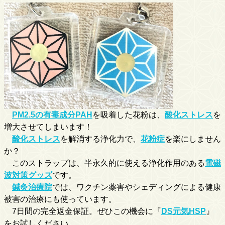
PM2.5の有毒成分PAH
を吸着した花粉は、
酸化ストレス
を
増大させてしまいます！
酸化ストレス
を解消する浄化力で、
花粉症
を楽にしません
か？
このストラップは、半永久的に使える浄化作用のある
電磁
波対策グッズ
です。
鍼灸治療院
では、ワクチン薬害やシェディングによる健康
被害の治療にも使っています。
7日間の完全返金保証。ぜひこの機会に『
DS元気HSP
』
をお試しください。