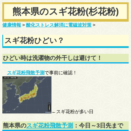
熊本県のスギ花粉(杉花粉)
健康情報
>
酸化ストレス解消に電磁波対策
>
スギ花粉ひどい？
ひどい時は洗濯物の外干しは避けて！
スギ花粉飛散予測
で事前に確認！
←スギ花粉が多い日
熊本県の
スギ花粉飛散予測
：今日～3日先まで