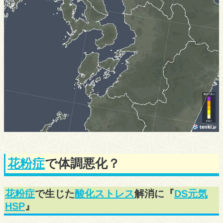
花粉症
で体調悪化？
花粉症
で生じた
酸化ストレス
解消に『
DS元気
HSP
』