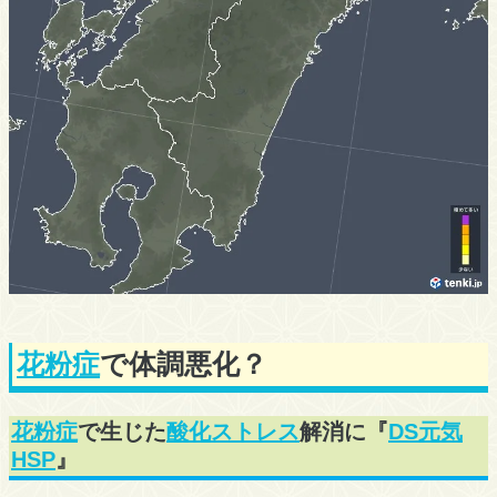
花粉症
で体調悪化？
花粉症
で生じた
酸化ストレス
解消に『
DS元気
HSP
』