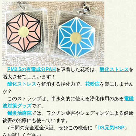
PM2.5の有毒成分PAH
を吸着した花粉は、
酸化ストレス
を
増大させてしまいます！
酸化ストレス
を解消する浄化力で、
花粉症
を楽にしません
か？
このストラップは、半永久的に使える浄化作用のある
電磁
波対策グッズ
です。
鍼灸治療院
では、ワクチン薬害やシェディングによる健康
被害の治療にも使っています。
7日間の完全返金保証。ぜひこの機会に『
DS元気HSP
』
をお試しください。