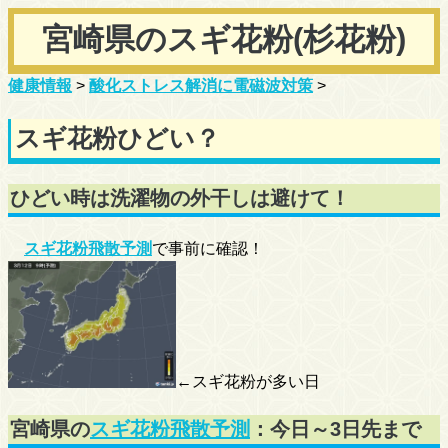
宮崎県のスギ花粉(杉花粉)
健康情報
>
酸化ストレス解消に電磁波対策
>
スギ花粉ひどい？
ひどい時は洗濯物の外干しは避けて！
スギ花粉飛散予測
で事前に確認！
←スギ花粉が多い日
宮崎県の
スギ花粉飛散予測
：今日～3日先まで