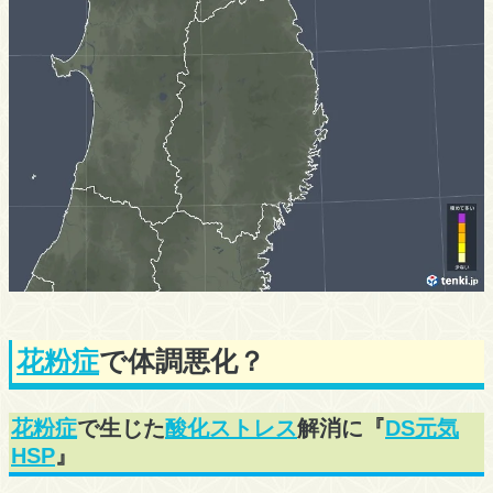
花粉症
で体調悪化？
花粉症
で生じた
酸化ストレス
解消に『
DS元気
HSP
』