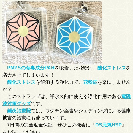
PM2.5の有毒成分PAH
を吸着した花粉は、
酸化ストレス
を
増大させてしまいます！
酸化ストレス
を解消する浄化力で、
花粉症
を楽にしません
か？
このストラップは、半永久的に使える浄化作用のある
電磁
波対策グッズ
です。
鍼灸治療院
では、ワクチン薬害やシェディングによる健康
被害の治療にも使っています。
7日間の完全返金保証。ぜひこの機会に『
DS元気HSP
』
をお試しください。