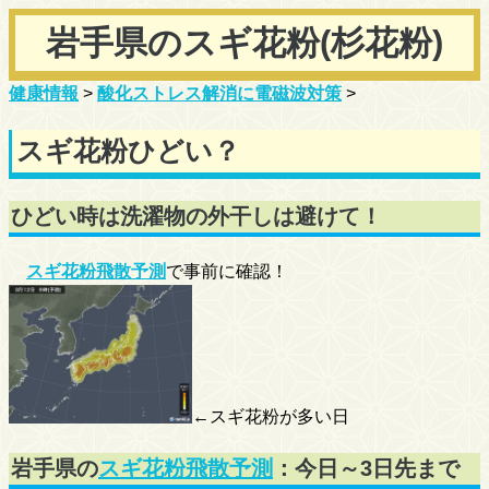
岩手県のスギ花粉(杉花粉)
健康情報
>
酸化ストレス解消に電磁波対策
>
スギ花粉ひどい？
ひどい時は洗濯物の外干しは避けて！
スギ花粉飛散予測
で事前に確認！
←スギ花粉が多い日
岩手県の
スギ花粉飛散予測
：今日～3日先まで